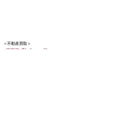
＜不動産買取＞
TEL:
075-323-4755
FAX:075-323-4700
E-mail:
japan.kyoto.co@gmail.com
京都市右京区西院矢掛町20番地
京都府知事免許(２)第13982号
ジャパン京都コーポレーション株式会社
＜不動産販売＞
TEL.075-323-4677
FAX.075-323-4700
E-mail:
ohno-fds@mx1.alpha-web.ne.jp