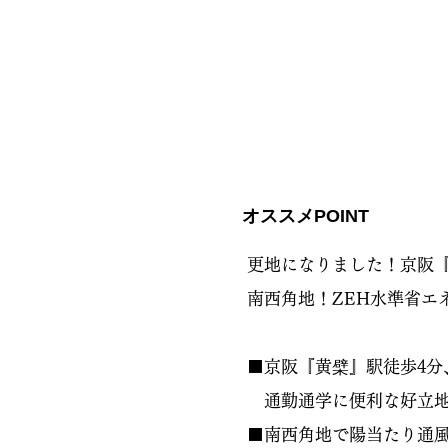
オススメPOINT
更地になりました！京阪『
南西角地！ZEH水準省エ
■京阪『黄檗』駅徒歩4分
通勤通学に便利な好立地
■南西角地で陽当たり通