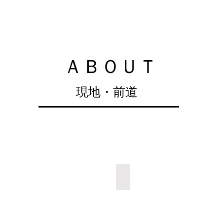
​ＡＢＯＵＴ
​現地・前道